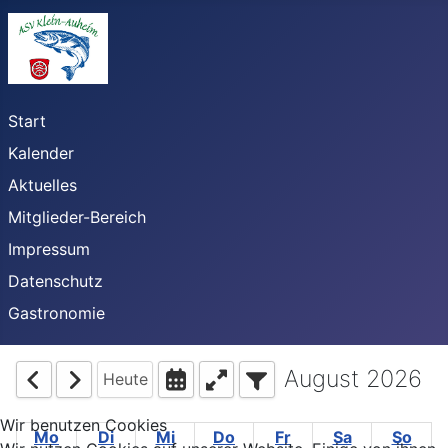
Start
Kalender
Aktuelles
Mitglieder-Bereich
Impressum
Datenschutz
Gastronomie
August 2026
Heute
Wir benutzen Cookies
Mo
Di
Mi
Do
Fr
Sa
So