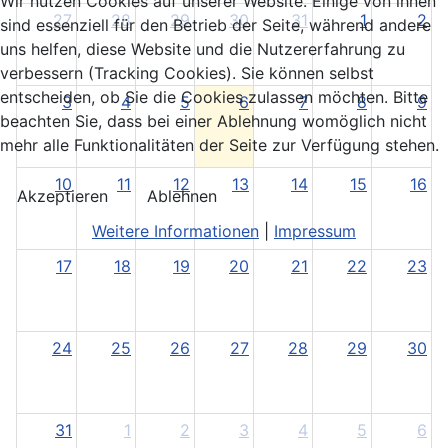
Wir nutzen Cookies auf unserer Website. Einige von ihnen
27
28
29
30
31
1
2
sind essenziell für den Betrieb der Seite, während andere
uns helfen, diese Website und die Nutzererfahrung zu
verbessern (Tracking Cookies). Sie können selbst
entscheiden, ob Sie die Cookies zulassen möchten. Bitte
3
4
5
6
7
8
9
beachten Sie, dass bei einer Ablehnung womöglich nicht
mehr alle Funktionalitäten der Seite zur Verfügung stehen.
10
11
12
13
14
15
16
Akzeptieren
Ablehnen
Weitere Informationen
|
Impressum
17
18
19
20
21
22
23
24
25
26
27
28
29
30
31
1
2
3
4
5
6